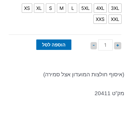
XS
XL
S
M
L
5XL
4XL
3XL
XXS
XXL
הוספה לסל
-
+
(איסוף חולצות המועדון אצל סמירה)
מק”ט 20411