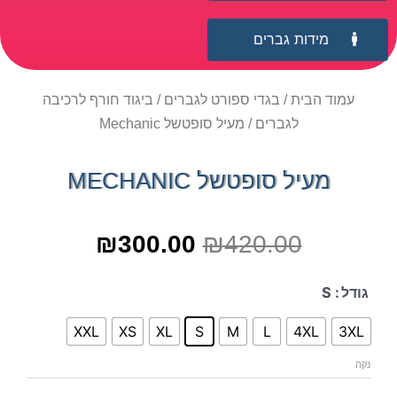
מידות גברים
עמוד הבית
/
בגדי ספורט לגברים
/
ביגוד חורף לרכיבה
לגברים
/ מעיל סופטשל Mechanic
מעיל סופטשל MECHANIC
₪
300.00
₪
420.00
גודל
: S
XXL
XS
XL
S
M
L
4XL
3XL
נקה