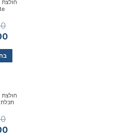
חולצת ר
te
00
00
בחר
חולצת ר
תכלת AZNU ELITE
00
00