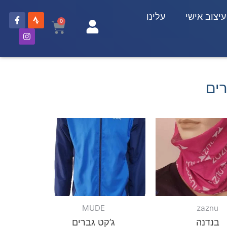
עיצוב אישי
עלינו
0
רים
MUDE
zaznu
בנדנה
ג’קט גברים