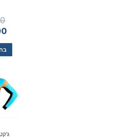
00
00
בחר
ג’קט