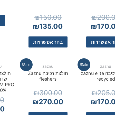
₪
150.00
₪
200.
מ
₪
135.00
₪
170.
 אפשרויות
בחר אפשרויות
Sale!
Sale!
zaznu
zaznu
50 אח
חולצת רכיבה zaznu elite
חולצת רכיבה Zaznu
חולצת
recycled
fleshers
שרוו
50% חיסול 
₪
300.00
₪
205.
00
₪
270.00
₪
170.
00