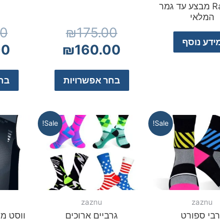
Raphael מבצע עד גמר
המלאי
00
₪
175.00
ידע נוסף
00
₪
160.00
בחר אפשרויות
בחר
Sale!
Sale!
zaznu
zaznu
רבי ספורט
גרביים ארוכים
ווסט מג