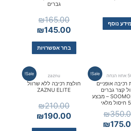
גברים
₪
165.00
ידע נוסף
₪
145.00
בחר אפשרויות
Sale!
Sale!
וז הנחה
zaznu
 רכיבה אופניים
חולצת רכיבה ללא שרוול
ל קצר גברים
ZAZNU ELITE
SOOMOM PRO – מבצע
מלאי
₪
210.00
₪
350.
₪
190.00
₪
175.