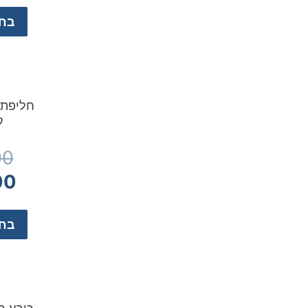
בחר
חליפת 
ק
00
00
בחר