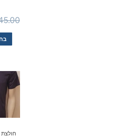
45.00
בחר
חולצת 