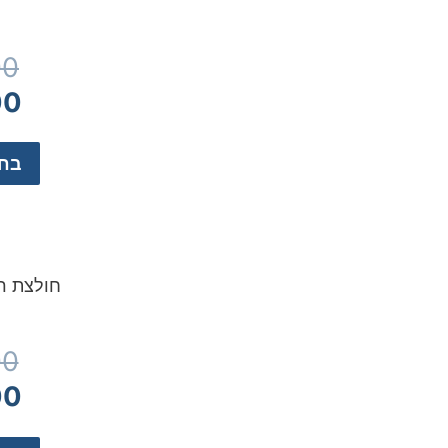
00
00
בחר
00
00